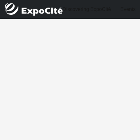
Discovering ExpoCité
Events