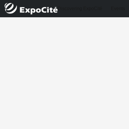
Discovering ExpoCité
Events