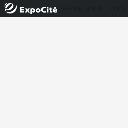
Discovering ExpoCité
Events