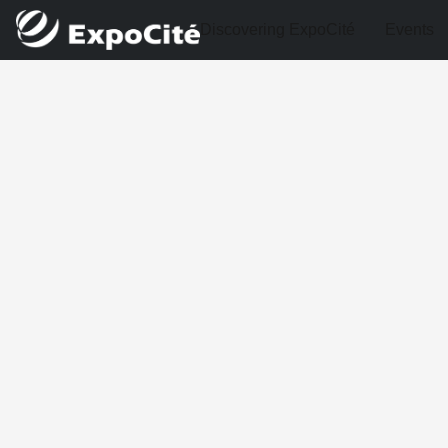
Discovering ExpoCité
Events