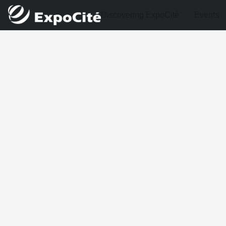
Discovering ExpoCité
Events