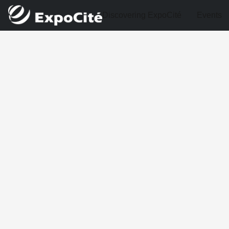
Discovering ExpoCité
Events