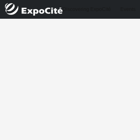
Discovering ExpoCité
Events