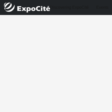
Discovering ExpoCité
Events