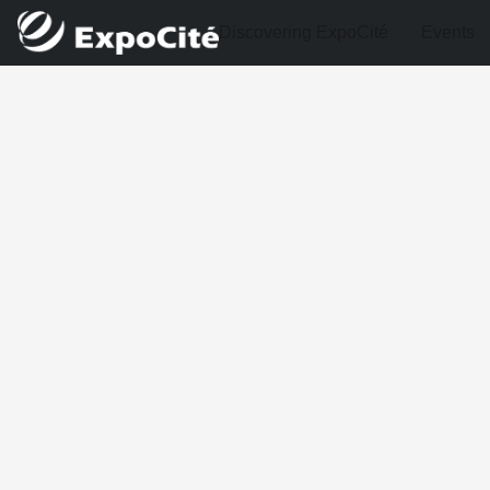
Discovering ExpoCité
Events