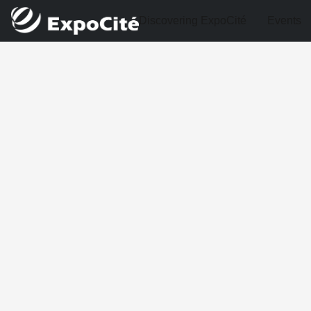
Discovering ExpoCité
Events