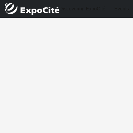
Discovering ExpoCité
Events